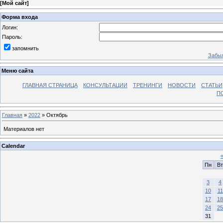
[
Мой сайт
]
Форма входа
Логин:
Пароль:
запомнить
Забыл
Меню сайта
ГЛАВНАЯ СТРАНИЦА
КОНСУЛЬТАЦИИ
ТРЕНИНГИ
НОВОСТИ
СТАТЬИ
П
Главная
»
2022
»
Октябрь
Материалов нет
Calendar
Пн
Вт
3
4
10
11
17
18
24
25
31