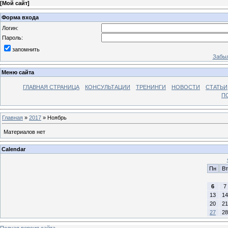
[
Мой сайт
]
Форма входа
Логин:
Пароль:
запомнить
Забыл
Меню сайта
ГЛАВНАЯ СТРАНИЦА
КОНСУЛЬТАЦИИ
ТРЕНИНГИ
НОВОСТИ
СТАТЬИ
П
Главная
»
2017
»
Ноябрь
Материалов нет
Calendar
Пн
Вт
6
7
13
14
20
21
27
28
Полная версия сайта