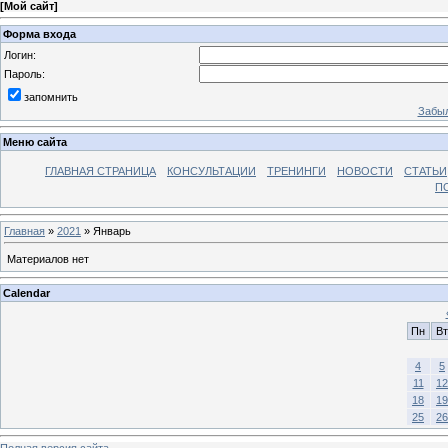
[
Мой сайт
]
Форма входа
Логин:
Пароль:
запомнить
Забыл
Меню сайта
ГЛАВНАЯ СТРАНИЦА
КОНСУЛЬТАЦИИ
ТРЕНИНГИ
НОВОСТИ
СТАТЬИ
П
Главная
»
2021
»
Январь
Материалов нет
Calendar
Пн
Вт
4
5
11
12
18
19
25
26
Полная версия сайта