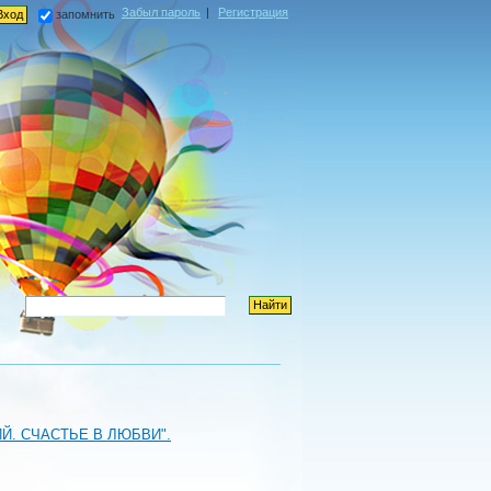
Забыл пароль
|
Регистрация
запомнить
Й. СЧАСТЬЕ В ЛЮБВИ".