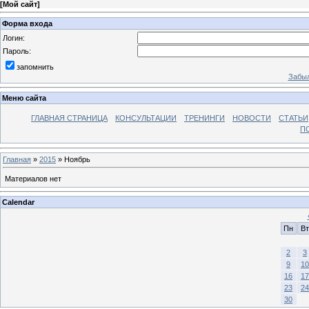
[
Мой сайт
]
Форма входа
Логин:
Пароль:
запомнить
Забыл
Меню сайта
ГЛАВНАЯ СТРАНИЦА
КОНСУЛЬТАЦИИ
ТРЕНИНГИ
НОВОСТИ
СТАТЬИ
П
Главная
»
2015
»
Ноябрь
Материалов нет
Calendar
Пн
Вт
2
3
9
10
16
17
23
24
30