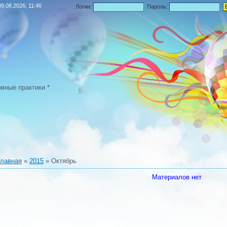
9.08.2026, 11:46
Логин:
Пароль:
овные практики *
Главная
»
2015
»
Октябрь
Материалов нет