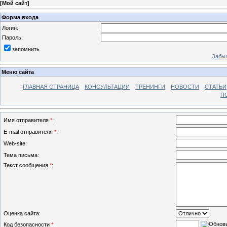
[
Мой сайт
]
Форма входа
Логин:
Пароль:
запомнить
Забыл
Меню сайта
ГЛАВНАЯ СТРАНИЦА
КОНСУЛЬТАЦИИ
ТРЕНИНГИ
НОВОСТИ
СТАТЬИ
П
Имя отправителя
*
:
E-mail отправителя
*
:
Web-site:
Тема письма:
Текст сообщения
*
:
Оценка сайта:
Код безопасности
*
: