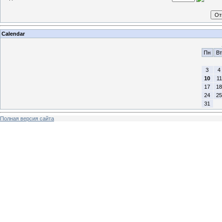
Calendar
Пн
Вт
3
4
10
11
17
18
24
25
31
Полная версия сайта