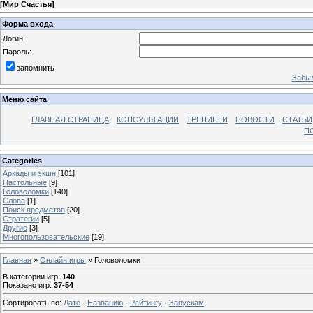
[
Мир Счастья
]
Форма входа
Логин:
Пароль:
запомнить
Забыл
Меню сайта
ГЛАВНАЯ СТРАНИЦА
КОНСУЛЬТАЦИИ
ТРЕНИНГИ
НОВОСТИ
СТАТЬИ
П
Categories
Аркады и экшн
[101]
Настольные
[9]
Головоломки
[140]
Слова
[1]
Поиск предметов
[20]
Стратегии
[5]
Другие
[3]
Многопользовательские
[19]
Главная
»
Онлайн игры
» Головоломки
В категории игр
:
140
Показано игр
:
37-54
Сортировать по
:
Дате
·
Названию
·
Рейтингу
·
Запускам