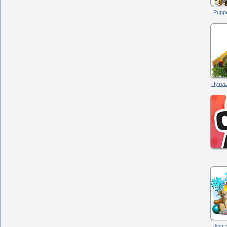
Puppe
Путеш
Фишд