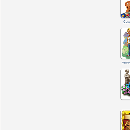
Сок
Келли