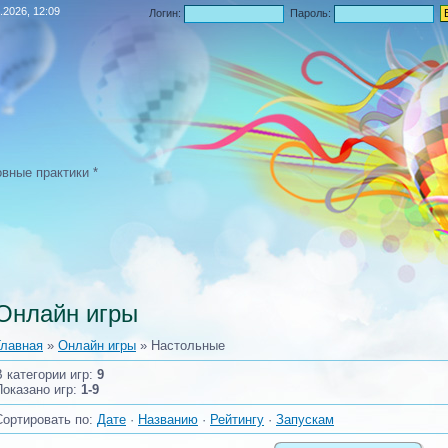
.2026, 12:09
Логин:
Пароль:
овные практики *
Онлайн игры
Главная
»
Онлайн игры
» Настольные
В категории игр
:
9
Показано игр
:
1-9
Сортировать по
:
Дате
·
Названию
·
Рейтингу
·
Запускам