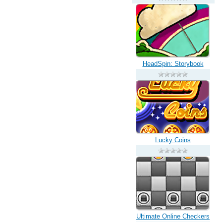
HeadSpin: Storybook
Lucky Coins
Ultimate Online Checkers