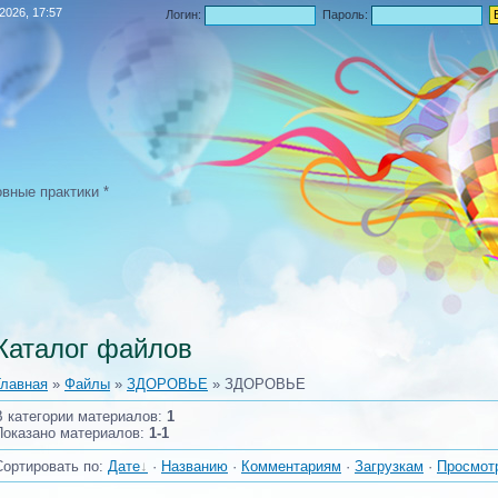
.2026, 17:57
Логин:
Пароль:
овные практики *
Каталог файлов
Главная
»
Файлы
»
ЗДОРОВЬЕ
» ЗДОРОВЬЕ
В категории материалов
:
1
Показано материалов
:
1-1
Сортировать по
:
Дате
·
Названию
·
Комментариям
·
Загрузкам
·
Просмот