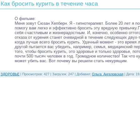
Как бросить курить в течение часа
О фильме:
Меня зовут Сюзан Хепберн. Я - гипнотерапевт. Более 20 лет я п
помогу вам легко и эффективно бросить эту вредную привычку.
себя счастливым и жизнерадостным. И, конечно, особенно оттог
отказа от курения станет очевидной в течение следующих двух-
когда лучше всего бросить курить. Удачный момент - это время л
другой пытается вас убедить, например, семья, медицинский пе
того, чтобы бросить курить, это здоровье и только здоровье, по
почти 500 тысяч человек в год. Громадное количество! Так что к
может убить вас. Вот почему вы решили стать некурящим.
ЗДОРОВЬЕ
|
Просмотров:
427
|
Загрузок:
247
|
Добавил:
Ольга_Ангеловская
|
Дата:
19