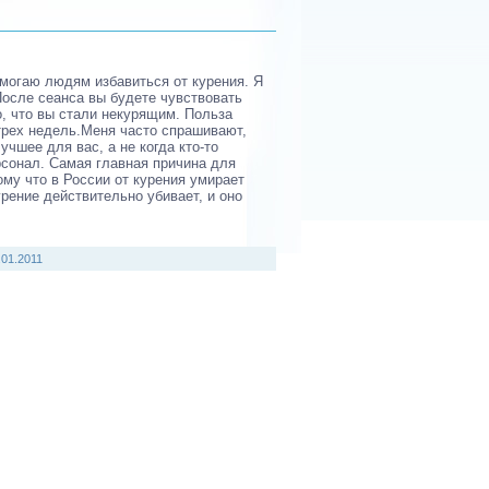
омогаю людям избавиться от курения. Я
После сеанса вы будете чувствовать
о, что вы стали некурящим. Польза
трех недель.Меня часто спрашивают,
учшее для вас, а не когда кто-то
рсонал. Самая главная причина для
тому что в России от курения умирает
урение действительно убивает, и оно
.01.2011